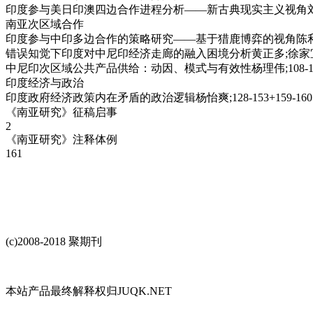
印度参与美日印澳四边合作进程分析——新古典现实主义视角刘思伟;37
南亚次区域合作
印度参与中印多边合作的策略研究——基于猎鹿博弈的视角陈利君;卢森;
错误知觉下印度对中尼印经济走廊的融入困境分析黄正多;徐家宜;87-1
中尼印次区域公共产品供给：动因、模式与有效性杨理伟;108-127+
印度经济与政治
印度政府经济政策内在矛盾的政治逻辑杨怡爽;128-153+159-160
《南亚研究》征稿启事
2
《南亚研究》注释体例
161
(c)2008-2018 聚期刊
本站产品最终解释权归JUQK.NET