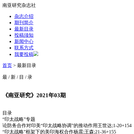
南亚研究杂志社
杂志介绍
期刊简介
最新目录
投稿须知
新闻中心
联系方式
我要投稿
首页
> 最新目录
最
/
新
/
目
/
录
《南亚研究》2021年03期
目录
“印太战略”专题
论防务合作对印美“印太战略协调”的推动作用王世达;1-20+154
“印太战略”框架下的美印海权合作杨震;王森;21-36+155